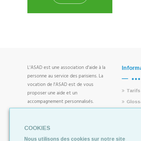
L'ASAD est une association d'aide à la
Inform
personne au service des parisiens. La
vocation de l'ASAD est de vous
Tarifs
proposer une aide et un
accompagnement personnalisés.
Gloss
En savoir plus
Servic
Index sur l’égalité professionnelle
Agréme
ARRETE DU 14 06 2022 DESIGNATION
COOKIES
AFNOR
DES PERSONNES QUALIFIEES[90]
Nous utilisons des cookies sur notre site