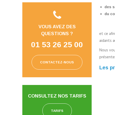
des s
du con
VOUS AVEZ DES
et ce afi
QUESTIONS ?
aidants a
01 53 26 25 00
Nous vous
présenter
CONTACTEZ-NOUS
Les pr
CONSULTEZ NOS TARIFS
TARIFS