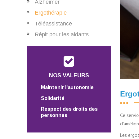
Alzheimer
Ergothérapie
Téléassistance
Répit pour les aidants
NOS VALEURS
Maintenir l'autonomie
Ergo
Solidarité
Respect des droits des
Ce servi
personnes
d’amélior
Les ergot