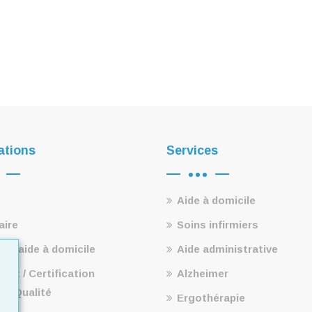
ations
Services
Aide à domicile
aire
Soins infirmiers
e d’aide à domicile
Aide administrative
nt / Certification
Alzheimer
 / Qualité
Ergothérapie