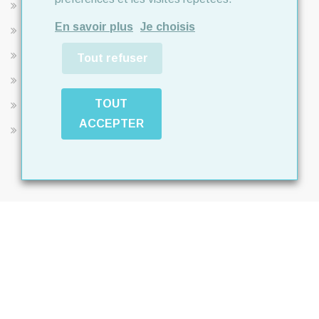
Soins infirmiers
En savoir plus
Je choisis
Aide administrative
Alzheimer
Tout refuser
Ergothérapie
TOUT
Téléassistance
ACCEPTER
Répit pour les aidants
Newsletter
Inscrivez-vous à notre Newsletter
Adresse e-mail
*